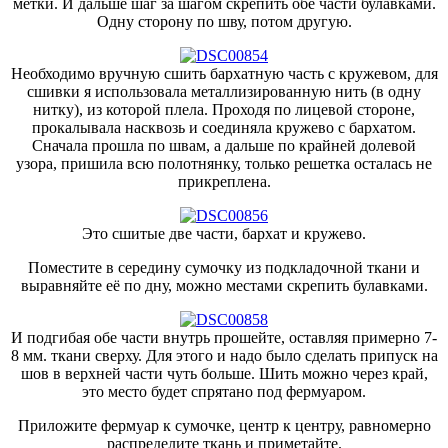
метки. И дальше шаг за шагом скрепить обе части булавками.
Одну сторону по шву, потом другую.
Необходимо вручную сшить бархатную часть с кружевом, для
сшивки я использовала металлизированную нить (в одну
нитку), из которой плела. Проходя по лицевой стороне,
прокалывала насквозь и соединяла кружево с бархатом.
Сначала прошла по швам, а дальше по крайней долевой
узора, пришила всю полотнянку, только решетка осталась не
прикреплена.
Это сшитые две части, бархат и кружево.
Поместите в середину сумочку из подкладочной ткани и
выравняйте её по дну, можно местами скрепить булавками.
И подгибая обе части внутрь прошейте, оставляя примерно 7-
8 мм. ткани сверху. Для этого и надо было сделать припуск на
шов в верхней части чуть больше. Шить можно через край,
это место будет спрятано под фермуаром.
Приложите фермуар к сумочке, центр к центру, равномерно
распределите ткань и приметайте.