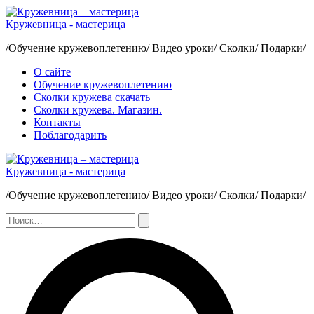
Перейти
к
Кружевница - мастерица
содержимому
/Обучение кружевоплетению/ Видео уроки/ Сколки/ Подарки/
О сайте
Обучение кружевоплетению
Сколки кружева скачать
Сколки кружева. Магазин.
Контакты
Поблагодарить
Кружевница - мастерица
/Обучение кружевоплетению/ Видео уроки/ Сколки/ Подарки/
Поиск:
Поиск