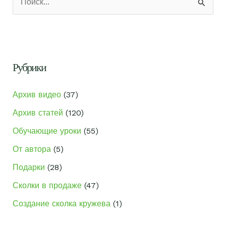
о
и
с
к
Рубрики
:
Архив видео
(37)
Архив статей
(120)
Обучающие уроки
(55)
От автора
(5)
Подарки
(28)
Сколки в продаже
(47)
Создание сколка кружева
(1)