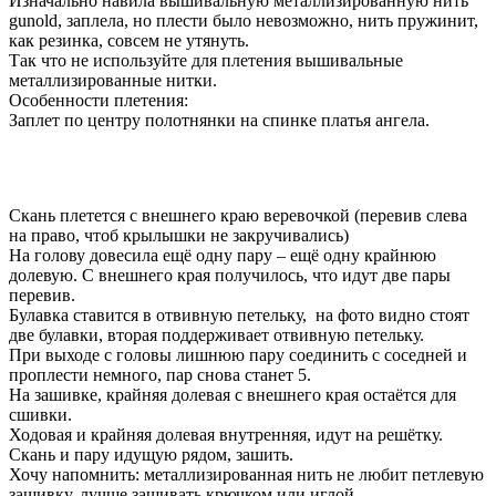
Изначально навила вышивальную металлизированную нить
gunold, заплела, но плести было невозможно, нить пружинит,
как резинка, совсем не утянуть.
Так что не используйте для плетения вышивальные
металлизированные нитки.
Особенности плетения:
Заплет по центру полотнянки на спинке платья ангела.
Скань плетется с внешнего краю веревочкой (перевив слева
на право, чтоб крылышки не закручивались)
На голову довесила ещё одну пару – ещё одну крайнюю
долевую. С внешнего края получилось, что идут две пары
перевив.
Булавка ставится в отвивную петельку, на фото видно стоят
две булавки, вторая поддерживает отвивную петельку.
При выходе с головы лишнюю пару соединить с соседней и
проплести немного, пар снова станет 5.
На зашивке, крайняя долевая с внешнего края остаётся для
сшивки.
Ходовая и крайняя долевая внутренняя, идут на решётку.
Скань и пару идущую рядом, зашить.
Хочу напомнить: металлизированная нить не любит петлевую
зашивку, лучше зашивать крючком или иглой.