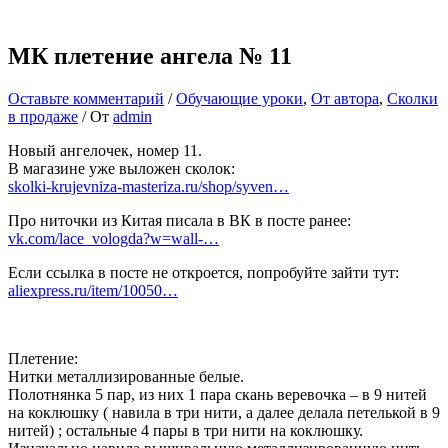
МК плетение ангела № 11
Оставьте комментарий
/
Обучающие уроки
,
От автора
,
Сколки
в продаже
/ От
admin
Новый ангелочек, номер 11.
В магазине уже выложен сколок:
skolki-krujevniza-masteriza.ru/shop/syven…
Про ниточки из Китая писала в ВК в посте ранее:
vk.com/lace_vologda?w=wall-…
Если ссылка в посте не откроется, попробуйте зайти тут:
aliexpress.ru/item/10050…
Плетение:
Нитки металлизированные белые.
Полотнянка 5 пар, из них 1 пара скань веревочка – в 9 нитей
на коклюшку ( навила в три нити, а далее делала петелькой в 9
нитей) ; остальные 4 пары в три нити на коклюшку.