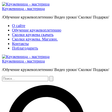
Перейти
к
Кружевница - мастерица
содержимому
/Обучение кружевоплетению/ Видео уроки/ Сколки/ Подарки/
О сайте
Обучение кружевоплетению
Сколки кружева скачать
Сколки кружева. Магазин.
Контакты
Поблагодарить
Кружевница - мастерица
/Обучение кружевоплетению/ Видео уроки/ Сколки/ Подарки/
Поиск:
Поиск