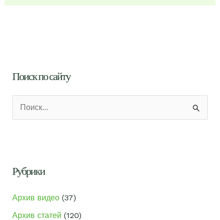
Поиск по сайту
П
о
и
с
к
Рубрики
:
Архив видео
(37)
Архив статей
(120)