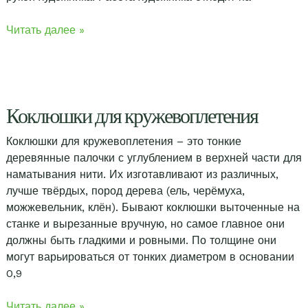
Что
Читать далее »
такое
сколок
кружева?
Коклюшки для кружевоплетения
Коклюшки для кружевоплетения – это тонкие
деревянные палочки с углублением в верхней части для
наматывания нити. Их изготавливают из различных,
лучше твёрдых, пород дерева (ель, черёмуха,
можжевельник, клён). Бывают коклюшки выточенные на
станке и вырезанные вручную, но самое главное они
должны быть гладкими и ровными. По толщине они
могут варьироваться от тонких диаметром в основании
0,9
Коклюшки
Читать далее »