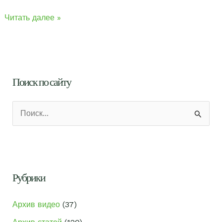
Как
Читать далее »
сделать
подушку
для
кружевоплетения?
Поиск по сайту
П
о
и
с
к
Рубрики
:
Архив видео
(37)