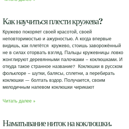
для
кружевоплетения
Как научиться плести кружева?
Кружево покоряет своей красотой, своей
неповторимостью и ажурностью. А когда впервые
видишь, как плетётся кружево, стоишь заворожённый
не в силах оторвать взгляд. Пальцы кружевницы ловко
жонглируют деревянными палочками – коклюшками. И
откуда такое странное название? Коклюшки в русском
фольклоре – шутки, балясы, сплетни, а перебирать
коклюшки — болтать вздор. Получается, своим
мелодичным напевом коклюшки чирикают
Как
Читать далее »
научиться
плести
Наматывание ниток на коклюшки.
кружева?