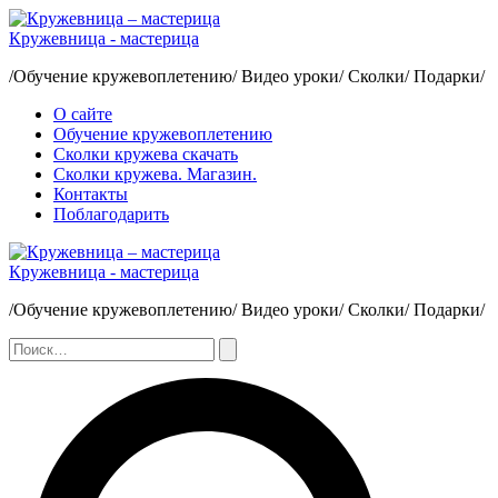
Перейти
к
Кружевница - мастерица
содержимому
/Обучение кружевоплетению/ Видео уроки/ Сколки/ Подарки/
О сайте
Обучение кружевоплетению
Сколки кружева скачать
Сколки кружева. Магазин.
Контакты
Поблагодарить
Кружевница - мастерица
/Обучение кружевоплетению/ Видео уроки/ Сколки/ Подарки/
Поиск:
Поиск