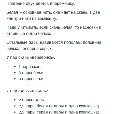
Плетение двух цветов вперемешку.
Белая – основная нить, она идет на скань, в две
или три нити на коклюшку.
Надо учитывать, если скань белая, то насновки и
отвивные петли белые.
Остальные пары навиваются пополам, половина
белых, половина серых.
7 пар скань «веревочка»:
1 пара скань
3 пары белая
3 пары серая
7 пар скань «елочка»:
2 пары скань
2,5 пары белая (2 пары и одна коклюшка)
2,5 пары серая (2 пары и одна коклюшка)