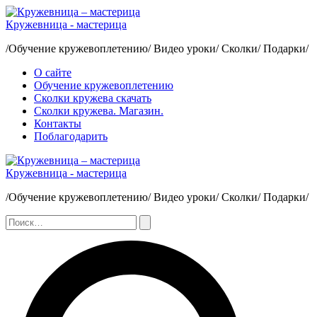
Перейти
к
Кружевница - мастерица
содержимому
/Обучение кружевоплетению/ Видео уроки/ Сколки/ Подарки/
О сайте
Обучение кружевоплетению
Сколки кружева скачать
Сколки кружева. Магазин.
Контакты
Поблагодарить
Кружевница - мастерица
/Обучение кружевоплетению/ Видео уроки/ Сколки/ Подарки/
Поиск:
Поиск