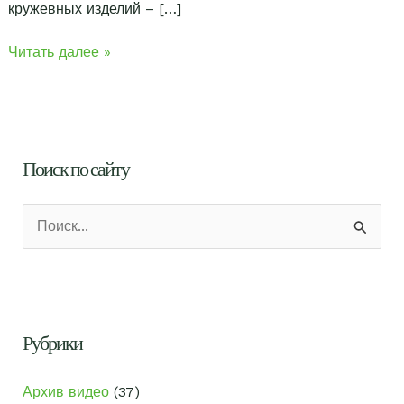
кружевных изделий – […]
Видео
Читать далее »
уроки
“Решетки”
Поиск по сайту
П
о
и
с
к
Рубрики
:
Архив видео
(37)