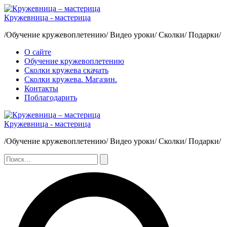
Перейти
к
Кружевница - мастерица
содержимому
/Обучение кружевоплетению/ Видео уроки/ Сколки/ Подарки/
О сайте
Обучение кружевоплетению
Сколки кружева скачать
Сколки кружева. Магазин.
Контакты
Поблагодарить
Кружевница - мастерица
/Обучение кружевоплетению/ Видео уроки/ Сколки/ Подарки/
Поиск:
Поиск