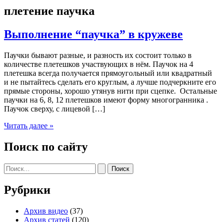
плетение паучка
Выполнение “паучка” в кружеве
Паучки бывают разные, и разность их состоит только в
количестве плетешков участвующих в нём. Паучок на 4
плетешка всегда получается прямоугольный или квадратный
и не пытайтесь сделать его круглым, а лучше подчеркните его
прямые стороны, хорошо утянув нити при сцепке. Остальные
паучки на 6, 8, 12 плетешков имеют форму многогранника .
Паучок сверху, с лицевой […]
Выполнение
Читать далее »
“паучка”
в
Поиск по сайту
кружеве
Поиск:
Рубрики
Архив видео
(37)
Архив статей
(120)