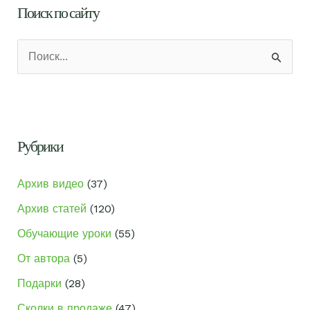
нити
Поиск по сайту
П
о
и
с
к
Рубрики
:
Архив видео
(37)
Архив статей
(120)
Обучающие уроки
(55)
От автора
(5)
Подарки
(28)
Сколки в продаже
(47)