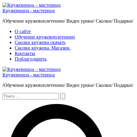
Перейти
к
Кружевница - мастерица
содержимому
/Обучение кружевоплетению/ Видео уроки/ Сколки/ Подарки/
О сайте
Обучение кружевоплетению
Сколки кружева скачать
Сколки кружева. Магазин.
Контакты
Поблагодарить
Кружевница - мастерица
/Обучение кружевоплетению/ Видео уроки/ Сколки/ Подарки/
Поиск:
Поиск