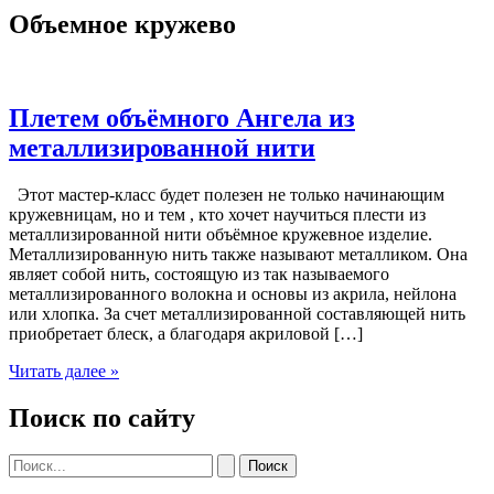
Объемное кружево
Плетем объёмного Ангела из
металлизированной нити
Этот мастер-класс будет полезен не только начинающим
кружевницам, но и тем , кто хочет научиться плести из
металлизированной нити объёмное кружевное изделие.
Металлизированную нить также называют металликом. Она
являет собой нить, состоящую из так называемого
металлизированного волокна и основы из акрила, нейлона
или хлопка. За счет металлизированной составляющей нить
приобретает блеск, а благодаря акриловой […]
Плетем
Читать далее »
объёмного
Ангела
Поиск по сайту
из
металлизированной
Поиск:
нити