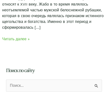
относят к XVII веку. Жабо в то время являлось
неотъемлемой частью мужской белоснежной рубашки,
которая в свою очередь являлась признаком истинного
щегольства и богатства. Именно в этот период и
сформировалась […]
Кружевные
Читать далее »
жабо
Поиск по сайту
П
о
и
с