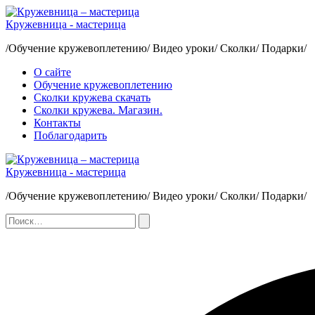
Перейти
к
Кружевница - мастерица
содержимому
/Обучение кружевоплетению/ Видео уроки/ Сколки/ Подарки/
О сайте
Обучение кружевоплетению
Сколки кружева скачать
Сколки кружева. Магазин.
Контакты
Поблагодарить
Кружевница - мастерица
/Обучение кружевоплетению/ Видео уроки/ Сколки/ Подарки/
Поиск:
Поиск