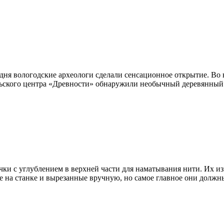
дня вологодские археологи сделали сенсационное открытие. Во 
ельского центра «Древности» обнаружили необычный деревянны
и с углублением в верхней части для наматывания нити. Их изг
 на станке и вырезанные вручную, но самое главное они должн