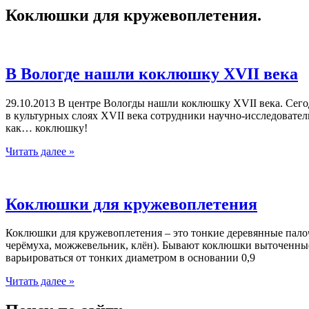
Коклюшки для кружевоплетения.
В Вологде нашли коклюшку XVII века
29.10.2013 В центре Вологды нашли коклюшку XVII века. Сего
в культурных слоях XVII века сотрудники научно-исследоват
как… коклюшку!
В
Читать далее »
Вологде
нашли
коклюшку
XVII
Коклюшки для кружевоплетения
века
Коклюшки для кружевоплетения – это тонкие деревянные палочк
черёмуха, можжевельник, клён). Бывают коклюшки выточенные
варьироваться от тонких диаметром в основании 0,9
Коклюшки
Читать далее »
для
кружевоплетения