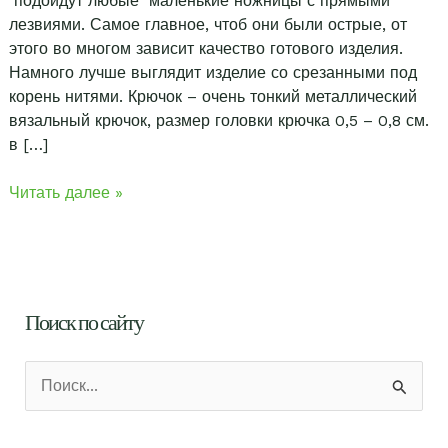
подойдут любые маленькие ножницы с прямыми
лезвиями. Самое главное, чтоб они были острые, от
этого во многом зависит качество готового изделия.
Намного лучше выглядит изделие со срезанными под
корень нитями. Крючок – очень тонкий металлический
вязальный крючок, размер головки крючка 0,5 – 0,8 см.
в […]
Инструменты
Читать далее »
для
кружевоплетения
на
коклюшках.
Поиск по сайту
П
о
и